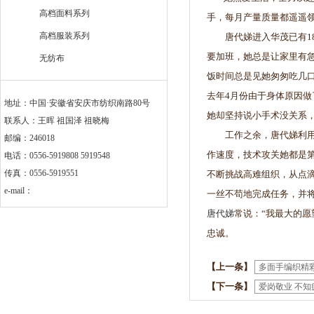
高档面料系列
手，每月产量质量都遥遥
高档服装系列
唐代娣进入华茂已有18
要加班，她总是让家里有
无纺布
饭时间总是见她匆匆吃几
去年4月份由于身体原因
地址：中国·安徽省安庆市纺织南路80号
她却坚持说小手术没关系
联系人：王晖 祖国泽 祖晓梅
工作之余，唐代娣利用一
邮编：246018
作速度，技术攻关她都是
电话：0556-5919808 5919548
传真：0556-5919551
不断挑战高难组织，从点
e-mail：
一丝不苟地完成任务，并
唐代娣
常说：“我最大的
忠诚
【上一条】
多面手编织精
【下一条】
爱岗敬业 不知