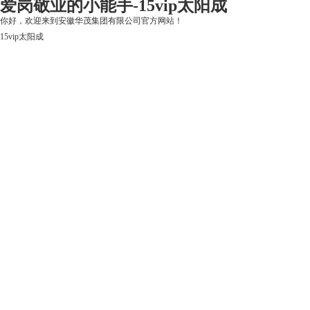
爱岗敬业的小能手-15vip太阳成
你好，欢迎来到安徽华茂集团有限公司官方网站！
15vip太阳成
15vip太阳成
关于15vip太阳成
上市公司
华茂产