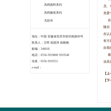
高档面料系列
员、
高档服装系列
党委
会上
无纺布
随后
在认
地址：中国·安徽省安庆市纺织南路80号
有方
联系人：王晖 祖国泽 祖晓梅
自我
邮编：246018
最后
电话：0556-5919808 5919548
传真：0556-5919551
业高
e-mail：
【上
【下