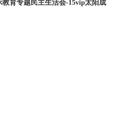
育专题民主生活会-15vip太阳成
司
华茂产品
15vip太阳成的人才
电子商务
招聘