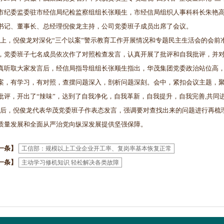
市纪委监委驻市经信局纪检监察组组长张顺生，市经信局组织人事科科长朱艳
书记、董事长、总经理倪俊龙主持，公司党委班子成员出席了会议。
，倪俊龙对深化“三个以案”警示教育工作开展情况和专题民主生活会的会前
，党委班子七名成员依次作了对照检查发言，认真开展了批评和自我批评，并
真听取大家发言后，经信局指导组组长张顺生指出，华茂集团党委政治站位高
案，有学习，有对照，查摆问题深入，剖析问题深刻。会中，紧扣会议主题，聚焦
批评，开出了“辣味”，达到了自我净化，自我革新，自我提升，自我完善,共同
，倪俊龙代表华茂党委班子作表态发言，强调要对查找出来的问题进行再梳
质量发展和全面从严治党向纵深发展提供坚强保障。
一条】
工信部：规模以上工业企业开工率、复岗率基本恢复正常
一条】
主动学习修机知识 轻松解决各类故障