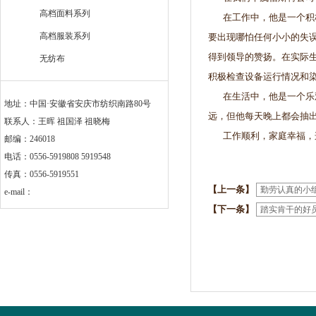
高档面料系列
在工作中，他是一个积极
高档服装系列
要出现哪怕任何小小的失
得到领导的赞扬。在实际
无纺布
积极检查设备运行情况和
在生活中，他是一个乐观
地址：中国·安徽省安庆市纺织南路80号
远，但他每天晚上都会抽
联系人：王晖 祖国泽 祖晓梅
工作顺利，家庭幸福，这
邮编：246018
电话：0556-5919808 5919548
传真：0556-5919551
【上一条】
勤劳认真的小
e-mail：
【下一条】
踏实肯干的好