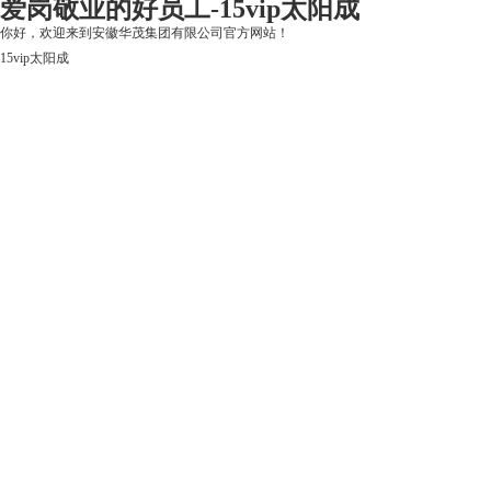
爱岗敬业的好员工-15vip太阳成
你好，欢迎来到安徽华茂集团有限公司官方网站！
15vip太阳成
15vip太阳成
关于15vip太阳成
上市公司
华茂产