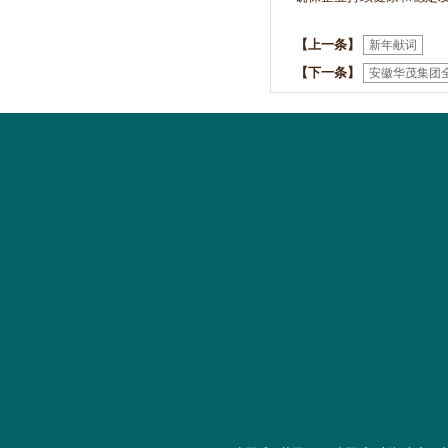
【上一条】
新年献词
【下一条】
安徽华茂集团