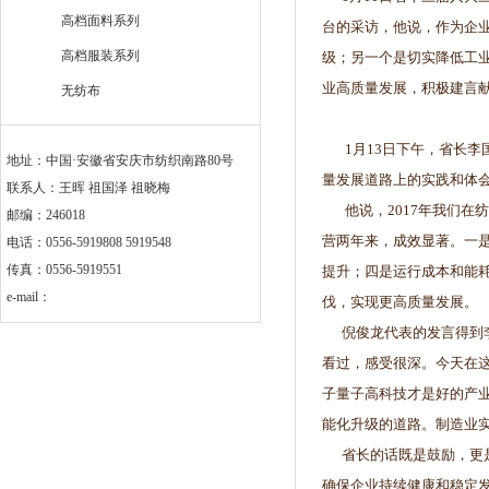
高档面料系列
台的采访，他说，作为企
高档服装系列
级；另一个是切实降低工
业高质量发展，积极建言
无纺布
1月13日下午，省长李
地址：中国·安徽省安庆市纺织南路80号
量发展道路上的实践和体
联系人：王晖 祖国泽 祖晓梅
他说，2017年我们在
邮编：246018
营两年来，成效显著。一
电话：0556-5919808 5919548
传真：0556-5919551
提升；四是运行成本和能耗
e-mail：
伐，实现更高质量发展。
倪俊龙代表的发言得到李
看过，感受很深。今天在
子量子高科技才是好的产
能化升级的道路。制造业实
省长的话既是鼓励，更是
确保企业持续健康和稳定