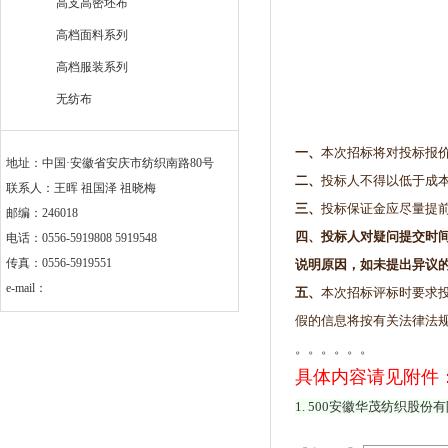
高支高密坯布
高档面料系列
高档服装系列
无纺布
一、
本次招标将对投标报
地址：中国·安徽省安庆市纺织南路80号
二、
投标人不得以低于成
联系人：王晖 祖国泽 祖晓梅
三、
投标保证金应尽量提
邮编：246018
四、投标人对疑问提交时
电话：0556-5919808 5919548
传真：0556-5919551
说明原因，如未提出异议
e-mail：
五、
本次招标评标时要求
假的信息将按有关法律法
。。。。。。
具体内容请见附件
1. 500安徽华茂纺织股