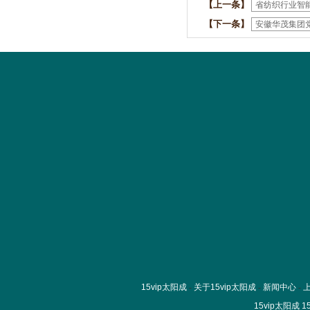
【上一条】
省纺织行业智
【下一条】
安徽华茂集团
15vip太阳成
-
关于15vip太阳成
-
新闻中心
-
15vip太阳成
1