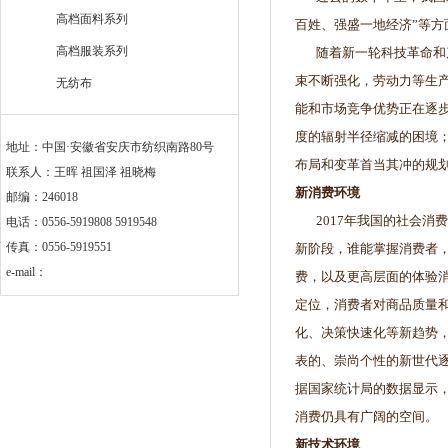
高档面料系列
百姓、强盛一地经济”等
高档服装系列
随着新一轮科技革命和产
束不断强化，劳动力等生
无纺布
能和市场竞争优势正在逐
度的辐射半径缩减的困境
地址：中国·安徽省安庆市纺织南路80号
布局和变革首当其冲的规
联系人：王晖 祖国泽 祖晓梅
新消费环境
邮编：246018
2017年我国的社会消
电话：0556-5919808 5919548
传真：0556-5919551
新阶段，谁能掌握消费者
e-mail：
费，以及更高层面的体验
定位，消费者对商品质量
化、决策快速化等新趋势，
表的、崇尚个性的新世代
据国家统计局的数据显示，2
消费仍具有广阔的空间。
新技术环境