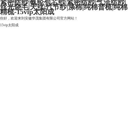
紧密纺纱|氨纶包芯纱|紧密纺纱|气流纺纱|
丝光烧毛|天丝|竹节纱|涤棉|纯棉普梳|纯棉
精梳-15vip太阳成
你好，欢迎来到安徽华茂集团有限公司官方网站！
15vip太阳成
15vip太阳成
关于15vip太阳成
上市公司
华茂产