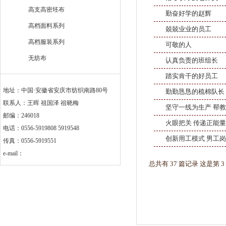
高支高密坯布
勤奋好学的赵辉
高档面料系列
兢兢业业的员工
高档服装系列
可敬的人
无纺布
认真负责的班组长
踏实肯干的好员工
地址：中国·安徽省安庆市纺织南路80号
勤勤恳恳的梳棉队长
联系人：王晖 祖国泽 祖晓梅
坚守一线为生产 帮
邮编：246018
火眼把关 传递正能量
电话：0556-5919808 5919548
创新用工模式 男工
传真：0556-5919551
e-mail：
总共有 37 篇记录 这是第 3