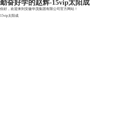
勤奋好学的赵辉-15vip太阳成
你好，欢迎来到安徽华茂集团有限公司官方网站！
15vip太阳成
15vip太阳成
关于15vip太阳成
上市公司
华茂产