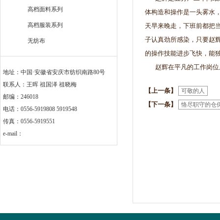
高档面料系列
体构造和操作是一头雾水
高档服装系列
天早来晚走，下班前都把
子认真劲所感染，只要赵
无纺布
的操作技能进步飞快，能
赵辉在平凡的工作岗位上
地址：中国·安徽省安庆市纺织南路80号
联系人：王晖 祖国泽 祖晓梅
【上一条】
可敬的人
邮编：246018
【下一条】
恪尽职守的仓
电话：0556-5919808 5919548
传真：0556-5919551
e-mail：