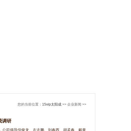
您的当前位置：
15vip太阳成
>> 企业新闻 >>
茂调研
，公司领导倪俊龙、左志鹏、刘春西、胡孟春、戴黄