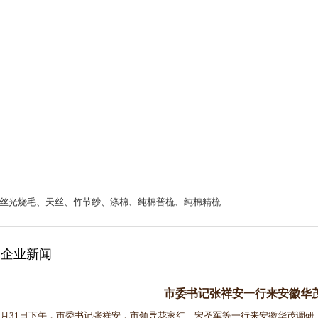
丝光烧毛、天丝、竹节纱、涤棉、纯棉普梳、纯棉精梳
企业新闻
市委书记张祥安一行来安徽华
31日下午，市委书记张祥安，市领导花家红、宋圣军等一行来安徽华茂调研