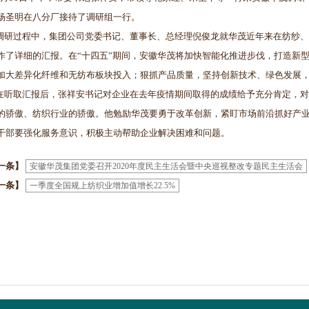
杨圣明在八分厂接待了调研组一行。
过程中，集团公司党委书记、董事长、总经理倪俊龙就华茂近年来在纺纱、
作了详细的汇报。在“十四五”期间，安徽华茂将加快智能化推进步伐，打造新
加大差异化纤维和无纺布板块投入；狠抓产品质量，坚持创新技术、绿色发展
取汇报后，张祥安书记对企业在去年疫情期间取得的成绩给予充分肯定，对
的骄傲、纺织行业的骄傲。他勉励华茂要勇于改革创新，紧盯市场前沿抓好产
干部要强化服务意识，积极主动帮助企业解决困难和问题。
一条】
安徽华茂集团党委召开2020年度民主生活会暨中央巡视整改专题民主生活会
一条】
一季度全国规上纺织业增加值增长22.5%