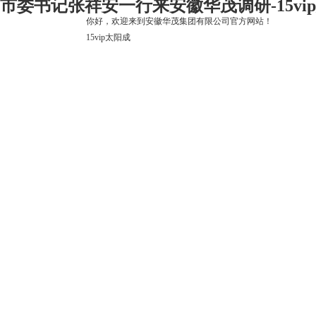
市委书记张祥安一行来安徽华茂调研-15vi
你好，欢迎来到安徽华茂集团有限公司官方网站！
15vip太阳成
15vip太阳成
关于15vip太阳成
上市公