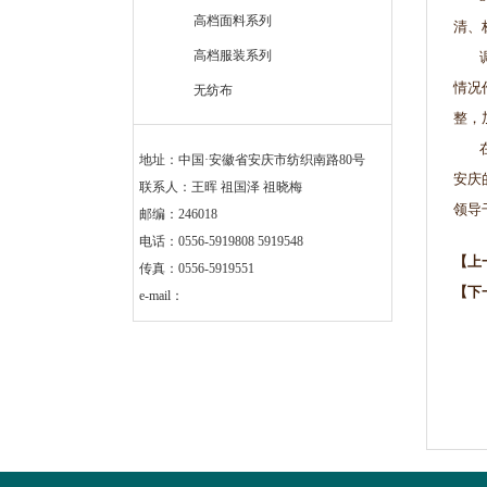
高档面料系列
清、
高档服装系列
调研
情况
无纺布
整，
在听
地址：中国·安徽省安庆市纺织南路80号
安庆
联系人：王晖 祖国泽 祖晓梅
领导
邮编：246018
电话：0556-5919808 5919548
【上
传真：0556-5919551
【下
e-mail：