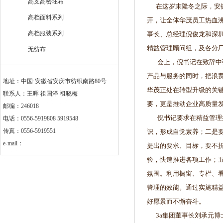
高支高密坯布
在这岁末隆冬之际，安徽
高档面料系列
开，让全体华茂员工热血沸
高档服装系列
事长、总经理倪俊龙和深圳
精益管理顾问组，及各分
无纺布
会上，倪书记在致辞中强
产品与服务的同时，把浪
地址：中国·安徽省安庆市纺织南路80号
华茂正处在转型升级的关
联系人：王晖 祖国泽 祖晓梅
要，更是推动企业高质量
邮编：246018
倪书记要求在精益管理推
电话：0556-5919808 5919548
传真：0556-5919551
识，形成自觉素养；二是
e-mail：
提出的要求、目标，要不
验，快速推进各项工作；
氛围。利用橱窗、专栏、
管理的效能。通过实施精
好愿景而不懈奋斗。
3a集团董事长刘承元博