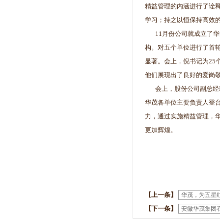
精益管理的内涵进行了诠
学习；持之以恒保持高效
11月份公司就成立了华
构。对五个单位进行了首轮
显著。会上，倪书记为25
他们展现出了良好的爱岗
会上，股份公司副总经理
华茂各单位主要负责人登
力，通过实施精益管理，
更加辉煌。
【上一条】
华茂，为五星红
【下一条】
安徽华茂集团召