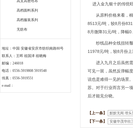
高支高密坯布
进入金九银十的传统旺
高档面料系列
从原料价格来看，棉花现货
高档服装系列
8513元/吨，较8月份8
无纺布
8月微降31元/吨，降幅0.
纱线品种全线扭转颓势，
地址：中国·安徽省安庆市纺织南路80号
11978元/吨，较8月份上
联系人：王晖 祖国泽 祖晓梅
进入九月之后虽然需求
邮编：246018
电话：0556-5919808 5919548
可见一斑，虽然反弹幅度
传真：0556-5919551
说也是难得一见的场景
e-mail：
苏。对于行业而言另一项
后才能见分晓。
【上一条】
默默无闻 埋头
【下一条】
安徽华茂华欣