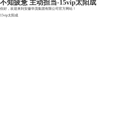
不知疲惫 主动担当-15vip太阳成
你好，欢迎来到安徽华茂集团有限公司官方网站！
15vip太阳成
15vip太阳成
关于15vip太阳成
上市公司
华茂产