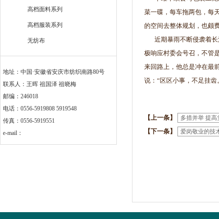
高档面料系列
菜一碟，每车拖两包，每天
高档服装系列
的空间去整体规划，也颇
近期暴雨不断侵袭着长江
无纺布
极响应村委会号召，不管
来回路上，他总是冲在最
地址：中国·安徽省安庆市纺织南路80号
说：“区区小事，不足挂齿
联系人：王晖 祖国泽 祖晓梅
邮编：246018
电话：0556-5919808 5919548
【上一条】
多措并举 提
传真：0556-5919551
【下一条】
爱岗敬业的技
e-mail：