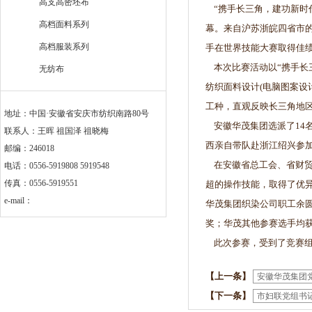
高支高密坯布
“携手长三角，建功新时代
高档面料系列
幕。来自沪苏浙皖四省市的
高档服装系列
手在世界技能大赛取得佳
本次比赛活动以“携手长
无纺布
纺织面料设计(电脑图案设
工种，直观反映长三角地
地址：中国·安徽省安庆市纺织南路80号
安徽华茂集团选派了14
联系人：王晖 祖国泽 祖晓梅
西亲自带队赴浙江绍兴参
邮编：246018
在安徽省总工会、省财贸
电话：0556-5919808 5919548
传真：0556-5919551
超的操作技能，取得了优
e-mail：
华茂集团织染公司职工余
奖；华茂其他参赛选手均
此次参赛，受到了竞赛组
【上一条】
安徽华茂集团
【下一条】
市妇联党组书