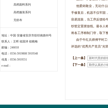
高档面料系列
他爱岗敬业，无论什么
高档服装系列
手修复后，机器不仅牢固
容易混装，当工序反馈给
无纺布
纱筐定置摆放线。最令人
将各工序棉制门帘，取下
地址：中国·安徽省安庆市纺织南路80号
由于牛红兵师傅平时工
联系人：王晖 祖国泽 祖晓梅
评选的“优秀共产党员”光
邮编：246018
电话：0556-5919808 5919548
【上一条】
新时代里的纺
传真：0556-5919551
【下一条】
勤劳认真的小
e-mail：