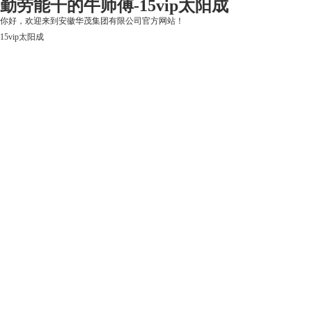
勤劳能干的牛师傅-15vip太阳成
你好，欢迎来到安徽华茂集团有限公司官方网站！
15vip太阳成
15vip太阳成
关于15vip太阳成
上市公司
华茂产