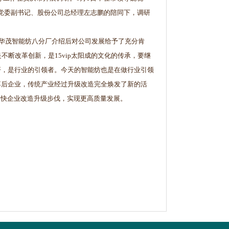
团党委副书记、股份公司总经理左志鹏的陪同下，调研
华茂智能纺八分厂介绍后对公司发展给予了充分肯
不断改革创新，是15vip太阳成的文化的传承，要继
杆，是行业的引领者。今天的智能纺也是在做行业引领
落后企业，传统产业经过升级改造完全焕发了新的活
加快企业改造升级步伐，实现更高质量发展。