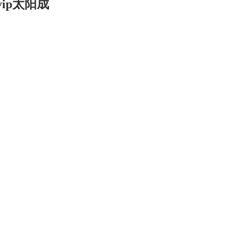
ip太阳成
司
华茂产品
15vip太阳成的人才
电子商务
招聘