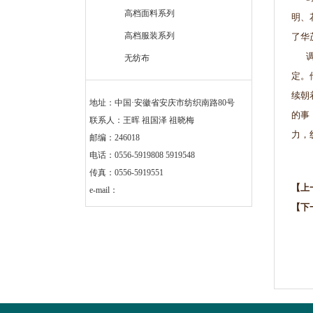
高档面料系列
明、
高档服装系列
了华
调研
无纺布
定。
续朝
地址：中国·安徽省安庆市纺织南路80号
的事
联系人：王晖 祖国泽 祖晓梅
力，
邮编：246018
电话：0556-5919808 5919548
传真：0556-5919551
【上
e-mail：
【下