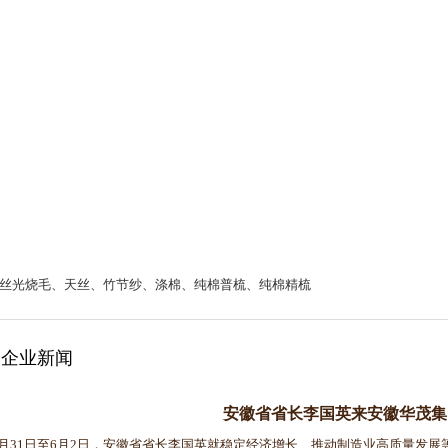
丝光烧毛、天丝、竹节纱、涤棉、纯棉普梳、纯棉精梳
企业新闻
安徽省省长李国英来安徽华茂集
31日至6月2日，安徽省省长李国英就稳定经济增长、推动制造业高质量发展