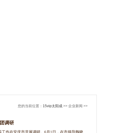
您的当前位置：
15vip太阳成
>> 企业新闻 >>
团调研
等工作在安庆市开展调研。6月1日，在市领导魏晓