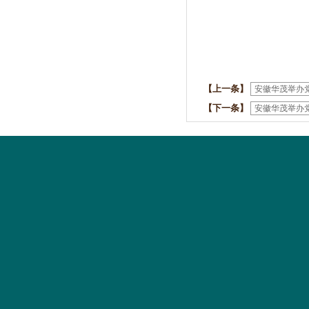
【上一条】
安徽华茂举办
【下一条】
安徽华茂举办