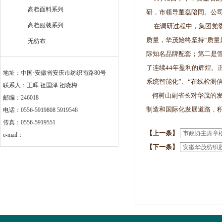
高档面料系列
研，市领导董磊陪同。公
高档服装系列
在调研过程中，集团党委
质量，华茂始终坚持“质量
无纺布
际知名品牌配套；第二是
了连续44年盈利的辉煌。
地址：中国·安徽省安庆市纺织南路80号
系统智能化”、“在线检测
联系人：王晖 祖国泽 祖晓梅
何树山副省长对华茂的发
邮编：246018
制造和国际化发展道路，
电话：0556-5919808 5919548
传真：0556-5919551
【上一条】
市政协主席章
e-mail：
【下一条】
安徽华茂纺织