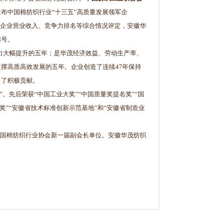
布中国棉纺织行业“十三五”高质量发展领军企
间企业营业收入、竞争力排名等综合情况评定，安徽华
称号。
力大幅提升的五年；是华茂经济效益、劳动生产率、
撑高质高效发展的五年。企业创造了连续47年保持
出了积极贡献。
。先后荣获“中国工业大奖”“中国质量奖提名奖”“国
奖”“安徽省技术标准创新示范基地”和“安徽省制造业
国棉纺织行业协会新一届副会长单位。安徽华茂纺织