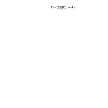
15vip太阳成
/
english
党建之窗
联系15vip太阳成