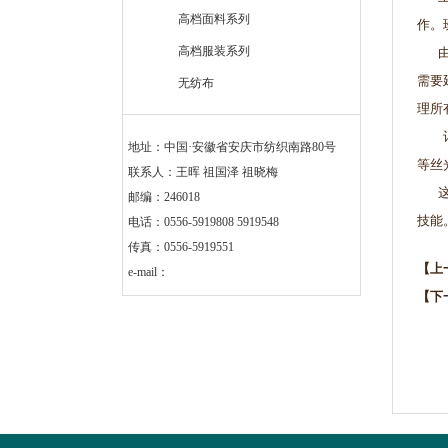
高档面料系列
作。
高档服装系列
由于
需要
无纺布
理所
记得
地址：中国·安徽省安庆市纺织南路80号
等丝
联系人：王晖 祖国泽 祖晓梅
这就
邮编：246018
电话：0556-5919808 5919548
传真：0556-5919551
【上
e-mail：
【下