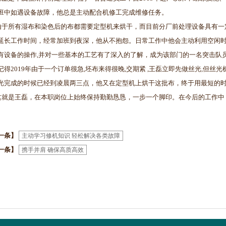
班中如遇设备故障，他总是主动配合机修工完成维修任务。
所有湿布和染色后的布都需要定型机来烘干，而目前分厂前处理设备具有一定
延长工作时间，经常加班到夜深，他从不抱怨。日常工作中他会主动利用空闲时
有设备的操作,并对一些基本的工艺有了深入的了解，成为该部门的一名突击队
2019年由于一个订单很急,坯布来得很晚,交期紧 ,王磊立即先做丝光,但丝
光完成的时候已经到凌晨两三点，他又在定型机上烘干这批布，终于用最短的
是王磊，在本职岗位上始终保持勤勤恳恳，一步一个脚印。在今后的工作中
技能。
一条】
主动学习修机知识 轻松解决各类故障
一条】
携手并肩 确保高质高效