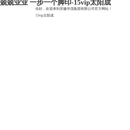
兢兢业业 一步一个脚印-15vip太阳成
你好，欢迎来到安徽华茂集团有限公司官方网站！
15vip太阳成
15vip太阳成
关于15vip太阳成
上市公