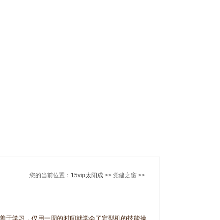
您的当前位置：
15vip太阳成
>> 党建之窗 >>
、善于学习，仅用一周的时间就学会了定型机的技能操