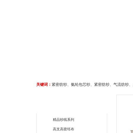
关键词：
紧密纺纱、氨纶包芯纱、紧密纺纱、气流纺纱、
精品纱线系列
高支高密坯布
王磊