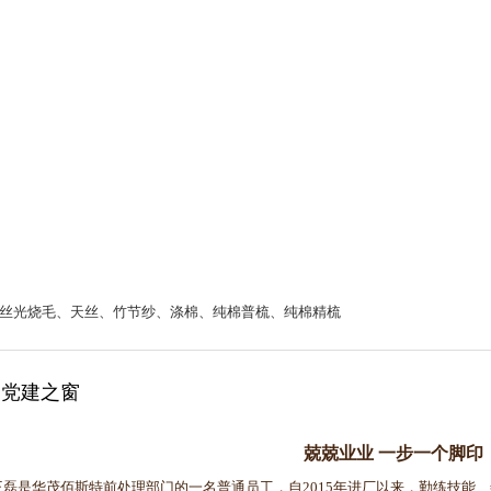
丝光烧毛、天丝、竹节纱、涤棉、纯棉普梳、纯棉精梳
党建之窗
兢兢业业 一步一个脚印
是华茂佰斯特前处理部门的一名普通员工，自2015年进厂以来，勤练技能