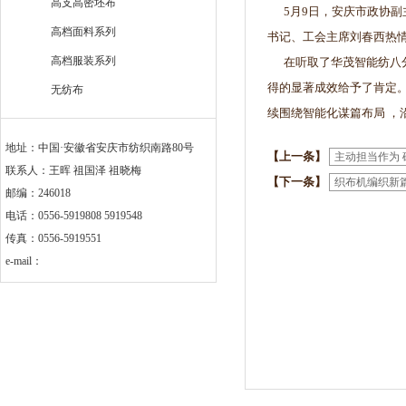
高支高密坯布
5月9日，安庆市政协副
高档面料系列
书记、工会主席刘春西热
高档服装系列
在听取了华茂智能纺八分
得的显著成效给予了肯定
无纺布
续围绕智能化谋篇布局 ，
地址：中国·安徽省安庆市纺织南路80号
【上一条】
主动担当作为
联系人：王晖 祖国泽 祖晓梅
【下一条】
织布机编织新
邮编：246018
电话：0556-5919808 5919548
传真：0556-5919551
e-mail：