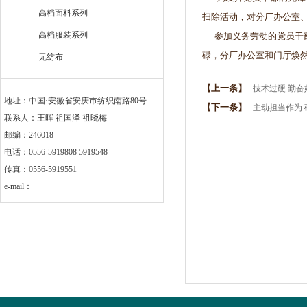
高档面料系列
扫除活动，对分厂办公室、
高档服装系列
参加义务劳动的党员干部
碌，分厂办公室和门厅焕
无纺布
【上一条】
技术过硬 勤奋
地址：中国·安徽省安庆市纺织南路80号
【下一条】
主动担当作为
联系人：王晖 祖国泽 祖晓梅
邮编：246018
电话：0556-5919808 5919548
传真：0556-5919551
e-mail：