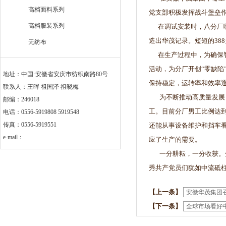
高档面料系列
党支部积极发挥战斗堡垒作
高档服装系列
在调试安装时，八分厂哪
造出华茂记录。短短的38
无纺布
在生产过程中，为确保智能
活动，为分厂开创“零缺
地址：中国·安徽省安庆市纺织南路80号
保持稳定，运转率和效率
联系人：王晖 祖国泽 祖晓梅
为不断推动高质量发展，
邮编：246018
工。目前分厂男工比例达到
电话：0556-5919808 5919548
传真：0556-5919551
还能从事设备维护和挡车
e-mail：
应了生产的需要。
一分耕耘，一分收获。先
秀共产党员们犹如中流砥
【上一条】
安徽华茂集团召
【下一条】
全球市场看好